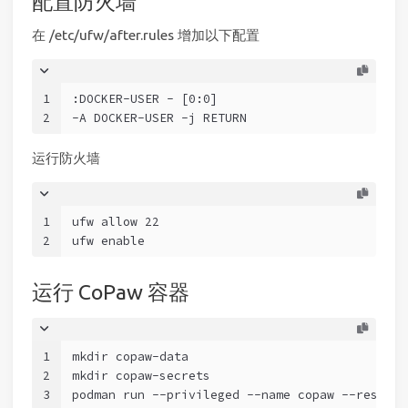
配置防火墙
在 /etc/ufw/after.rules 增加以下配置
1
:DOCKER-USER - [0:0]
2
-A DOCKER-USER -j RETURN
运行防火墙
1
ufw allow 22
2
ufw enable
运行 CoPaw 容器
1
mkdir copaw-data
2
mkdir copaw-secrets
3
podman run --privileged --name copaw --restart