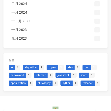
二月 2024
1
一月 2024
1
十二月 2023
1
十月 2023
1
九月 2023
1
标签
ai
1
algorithm
1
copaw
1
day
4
doh
1
hello world
1
internet
1
javascript
1
math
1
optimization
1
philosophy
1
python
1
romance
1