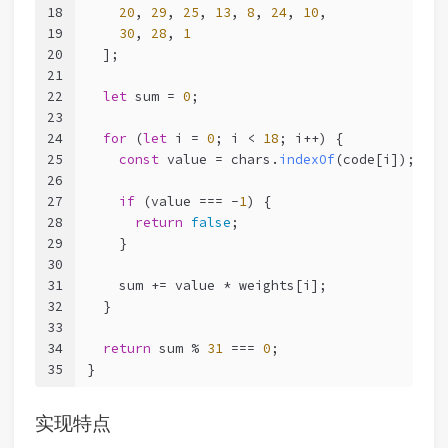
18
20
, 
29
, 
25
, 
13
, 
8
, 
24
, 
10
,
19
30
, 
28
, 
1
20
  ];
21
22
let
 sum = 
0
;
23
24
for
 (
let
 i = 
0
; i < 
18
; i++) {
25
const
 value = chars.
indexOf
(code[i]);
26
27
if
 (value === -
1
) {
28
return
false
;
29
    }
30
31
    sum += value * weights[i];
32
  }
33
34
return
 sum % 
31
 === 
0
;
35
}
实现特点