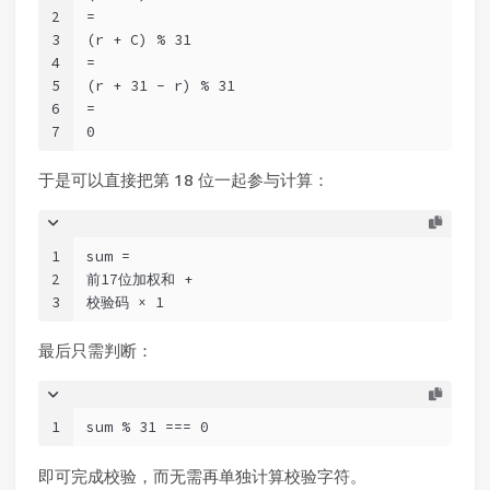
2
=
3
(r + C) % 31
4
=
5
(r + 31 - r) % 31
6
=
7
0
于是可以直接把第 18 位一起参与计算：
1
sum =
2
前17位加权和 +
3
校验码 × 1
最后只需判断：
1
sum % 31 === 0
即可完成校验，而无需再单独计算校验字符。