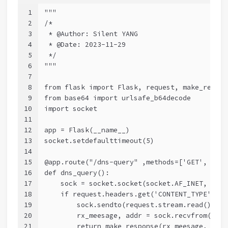
1
"""
2
/*
3
 * @Author: Silent YANG 
4
 * @Date: 2023-11-29
5
 */
6
"""
7
8
from flask import Flask, request, make_respon
9
from base64 import urlsafe_b64decode
10
import socket
11
12
app = Flask(__name__)
13
socket.setdefaulttimeout(5)
14
15
@app.route("/dns-query" ,methods=['GET', 'POS
16
def dns_query():
17
    sock = socket.socket(socket.AF_INET, sock
18
    if request.headers.get('CONTENT_TYPE') ==
19
        sock.sendto(request.stream.read(), ("
20
        rx_meesage, addr = sock.recvfrom(4096
21
        return make_response(rx_meesage, 200,