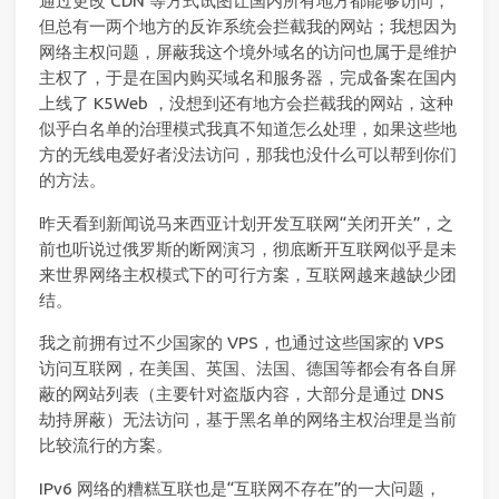
通过更改 CDN 等方式试图让国内所有地方都能够访问，
但总有一两个地方的反诈系统会拦截我的网站；我想因为
网络主权问题，屏蔽我这个境外域名的访问也属于是维护
主权了，于是在国内购买域名和服务器，完成备案在国内
上线了 K5Web ，没想到还有地方会拦截我的网站，这种
似乎白名单的治理模式我真不知道怎么处理，如果这些地
方的无线电爱好者没法访问，那我也没什么可以帮到你们
的方法。
昨天看到新闻说马来西亚计划开发互联网“关闭开关”，之
前也听说过俄罗斯的断网演习，彻底断开互联网似乎是未
来世界网络主权模式下的可行方案，互联网越来越缺少团
结。
我之前拥有过不少国家的 VPS，也通过这些国家的 VPS
访问互联网，在美国、英国、法国、德国等都会有各自屏
蔽的网站列表（主要针对盗版内容，大部分是通过 DNS
劫持屏蔽）无法访问，基于黑名单的网络主权治理是当前
比较流行的方案。
IPv6 网络的糟糕互联也是“互联网不存在”的一大问题，