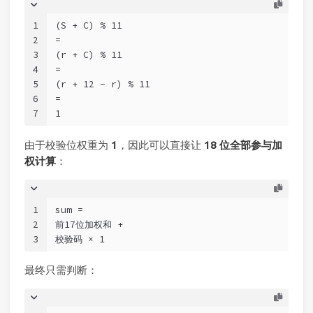
1
(S + C) % 11
2
=
3
(r + C) % 11
4
=
5
(r + 12 - r) % 11
6
=
7
1
由于校验位权重为
1
，因此可以直接让
18 位全部参与加
权计算
：
1
sum =
2
前17位加权和 +
3
校验码 × 1
最终只需判断：