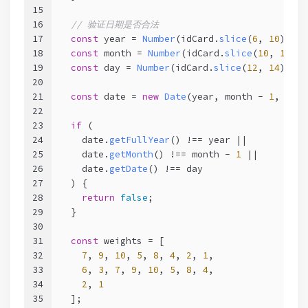
15
16
// 验证日期是否合法
17
const
 year = 
Number
(idCard.
slice
(
6
, 
10
));
18
const
 month = 
Number
(idCard.
slice
(
10
, 
12
));
19
const
 day = 
Number
(idCard.
slice
(
12
, 
14
));
20
21
const
 date = 
new
Date
(year, month - 
1
, day)
22
23
if
 (
24
    date.
getFullYear
() !== year ||
25
    date.
getMonth
() !== month - 
1
 ||
26
    date.
getDate
() !== day
27
  ) {
28
return
false
;
29
  }
30
31
const
 weights = [
32
7
, 
9
, 
10
, 
5
, 
8
, 
4
, 
2
, 
1
,
33
6
, 
3
, 
7
, 
9
, 
10
, 
5
, 
8
, 
4
,
34
2
, 
1
35
  ];