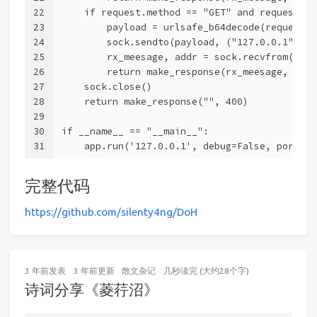
22
    if request.method == "GET" and request.ar
23
        payload = urlsafe_b64decode(request.a
24
        sock.sendto(payload, ("127.0.0.1", 53
25
        rx_meesage, addr = sock.recvfrom(4096
26
        return make_response(rx_meesage, 200,
27
    sock.close()
28
    return make_response("", 400)
29
30
if __name__ == "__main__":
31
    app.run('127.0.0.1', debug=False, port=50
完整代码
https://github.com/silenty4ng/DoH
3 年前
发表
3 年前
更新
散文杂记
几秒读完 (大约28个字)
诗词分享《菱荇沼》