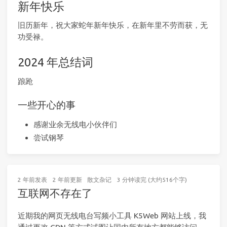
新年快乐
旧历新年，祝大家蛇年新年快乐，在新年里不劳而获，无
功受禄。
2024 年总结词
踉跄
一些开心的事
感谢业余无线电小伙伴们
尝试钢琴
2 年前
发表
2 年前
更新
散文杂记
3 分钟读完 (大约516个字)
互联网不存在了
近期我的网页无线电台写频小工具 K5Web 网站上线，我