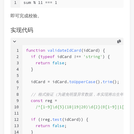
1
sum % 11 === 1
即可完成校验。
实现代码
1
function
validateIdCard
(
idCard
) {
2
if
 (
typeof
 idCard !== 
'string'
) {
3
return
false
;
4
  }
5
6
  idCard = idCard.
toUpperCase
().
trim
();
7
8
// 格式验证（为避免明显异常数据，本实现将出生年份限制为
9
const
 reg =
10
/^[1-9]\d{5}(18|19|20)\d{2}(0[1-9]|1[0-2]
11
12
if
 (!reg.
test
(idCard)) {
13
return
false
;
14
  }