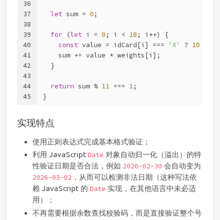
36
37
let
 sum = 
0
;
38
39
for
 (
let
 i = 
0
; i < 
18
; i++) {
40
const
 value = idCard[i] === 
'X'
 ? 
10
 : 
Nu
41
    sum += value * weights[i];
42
  }
43
44
return
 sum % 
11
 === 
1
;
45
}
实现特点
使用正则表达式完成基本格式验证；
利用 JavaScript
对象自动归一化（溢出）的特
Date
性验证日期是否合法，例如
会自动变为
2026-02-30
，从而可以检测非法日期（这种写法依
2026-03-02
赖 JavaScript 的
实现，在其他语言中未必适
Date
用）；
不再需要根据余数查找校验码，而是直接验证整个号