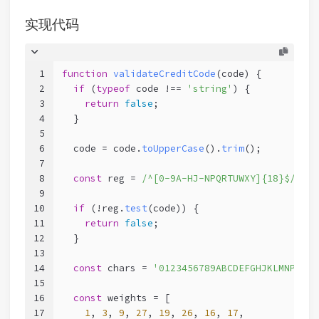
实现代码
1
function
validateCreditCode
(
code
) {
2
if
 (
typeof
 code !== 
'string'
) {
3
return
false
;
4
  }
5
6
  code = code.
toUpperCase
().
trim
();
7
8
const
 reg = 
/^[0-9A-HJ-NPQRTUWXY]{18}$/
;
9
10
if
 (!reg.
test
(code)) {
11
return
false
;
12
  }
13
14
const
 chars = 
'0123456789ABCDEFGHJKLMNPQRTU
15
16
const
 weights = [
17
1
, 
3
, 
9
, 
27
, 
19
, 
26
, 
16
, 
17
,