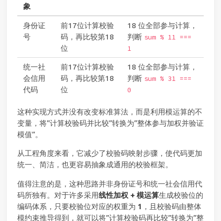
象
身份证
前17位计算校验
18 位全部参与计算，
号
码，再比较第18
判断
sum % 11 ===
位
1
统一社
前17位计算校验
18 位全部参与计算，
会信用
码，再比较第18
判断
sum % 31 ===
代码
位
0
这种实现方式并没有改变标准算法，而是利用模运算的不
变量，将”计算校验码并比较”转换为”整体参与加权并验证
模值”。
从工程角度来看，它减少了校验码映射步骤，使代码更加
统一、简洁，也更容易抽象成通用的校验框架。
值得注意的是，这种思路并非身份证号和统一社会信用代
码所独有。对于许多采用
线性加权 + 模运算
生成校验位的
编码体系，只要校验位对应的权重为
1
，且校验码由整体
模约束推导得到，就可以将”计算校验码再比较”转换为”整