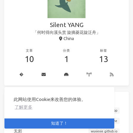
Silent YANG
「何时得向溪头赏 旋摘菱花旋泛舟」
China
文章
分类
标签
10
1
13
此网站使用Cookie来改善您的体验。
链接
了解更多
沐小晨曦
omooo.top
昌维
blog.changwei.me
知道了！
无邪
wuxiexie.github.io